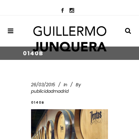
0140B
26/03/2015
In
By
publicidadmadrid
0140B