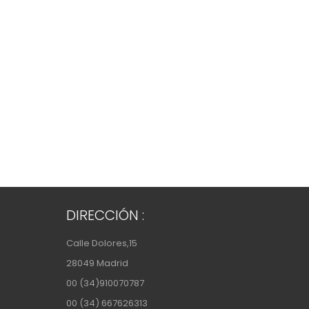
DIRECCIÓN :
Calle Dolores,15
28049 Madrid
00 (34)910070787
00 (34) 667626313