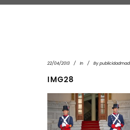
22/04/2013
In
By
publicidadmad
IMG28